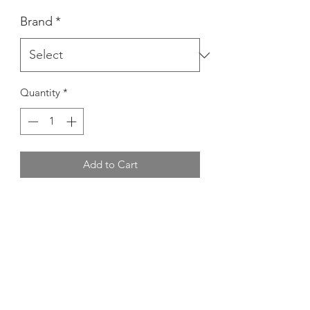
Brand
*
Quantity
*
Add to Cart
ABITINO IN FILO
MATERIALE
Tessuto principale 100% COTONE
RESI & CAMBI