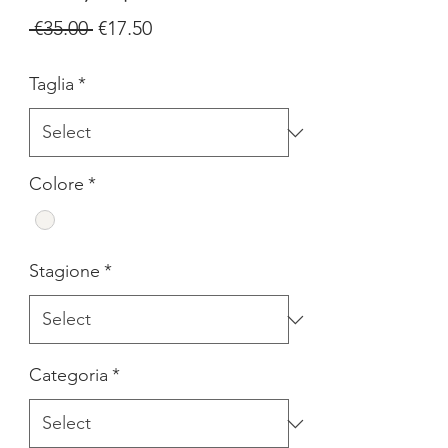
Regular
Sale
 €35.00 
€17.50
Price
Price
Taglia
*
Colore
*
Stagione
*
Categoria
*