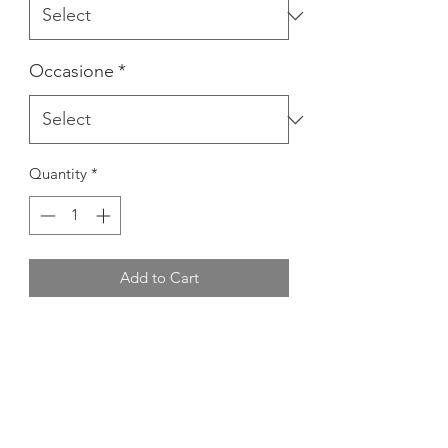
Occasione
*
Quantity
*
Add to Cart
COMPLETO PRIMA NASCITA 2 PEZZI
+SACCA
MATERIALE