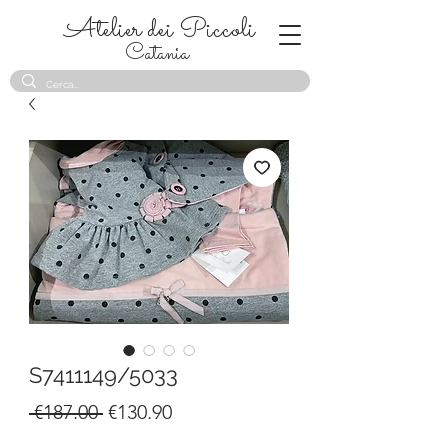
Atelier dei Piccoli
Catania
S7411149/5033
Regular
Sale
 €187.00 
€130.90
Price
Price