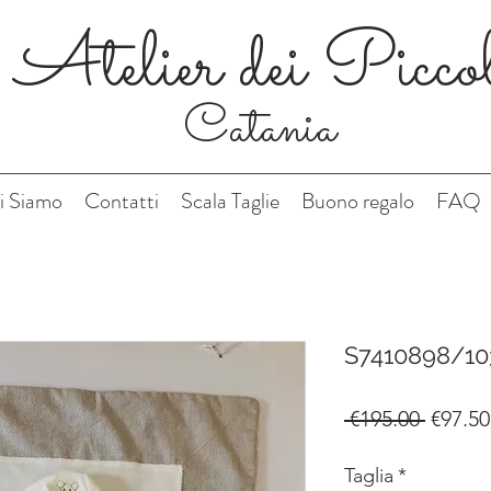
Atelier dei Picco
Catania
i Siamo
Contatti
Scala Taglie
Buono regalo
FAQ
S7410898/10
Regula
 €195.00 
€97.50
Price
Taglia
*