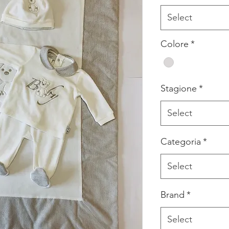
Select
Colore
*
Stagione
*
Select
Categoria
*
Select
Brand
*
Select