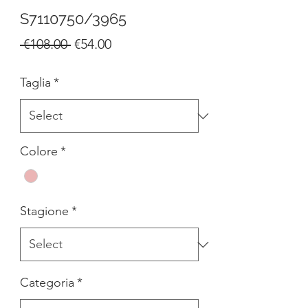
S7110750/3965
Regular
Sale
 €108.00 
€54.00
Price
Price
Taglia
*
Colore
*
Stagione
*
Categoria
*