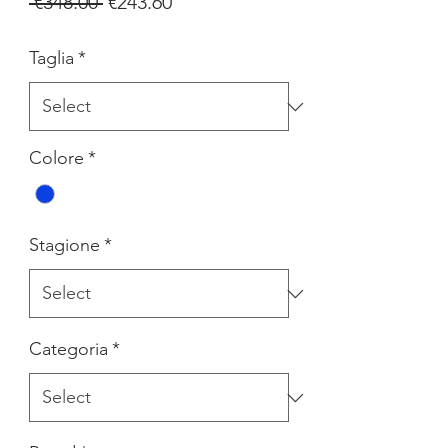
Regular
Sale
 €348.00 
€243.60
Price
Price
Taglia
*
Colore
*
Stagione
*
Categoria
*