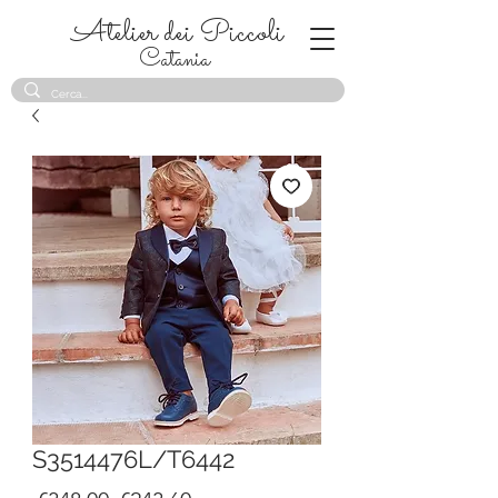
Atelier dei Piccoli
Catania
S3514476L/T6442