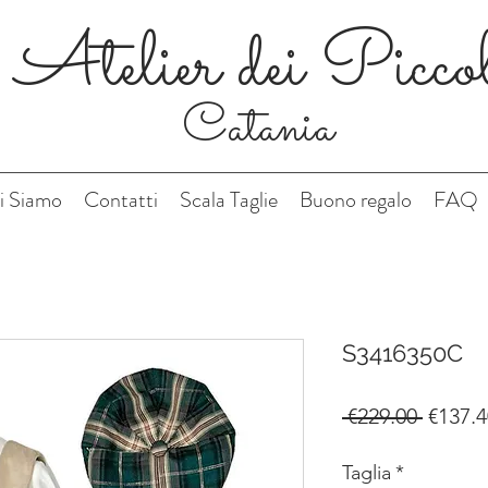
Atelier dei Picco
Catania
i Siamo
Contatti
Scala Taglie
Buono regalo
FAQ
S3416350C
Regula
 €229.00 
€137.4
Price
Taglia
*