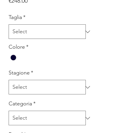
Price
€248.00
Taglia
*
Colore
*
Stagione
*
Categoria
*