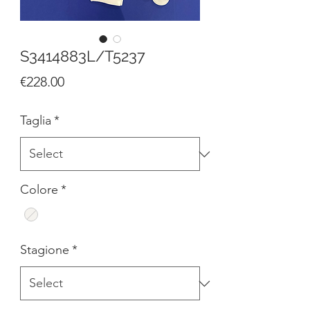
S3414883L/T5237
Price
€228.00
Taglia
*
Colore
*
Stagione
*