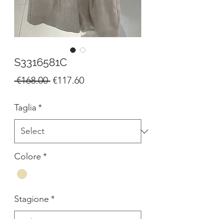
S3316581C
Regular
Sale
 €168.00 
€117.60
Price
Price
Taglia
*
Colore
*
Stagione
*