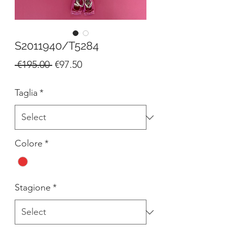
S2011940/T5284
Regular
Sale
 €195.00 
€97.50
Price
Price
Taglia
*
Colore
*
Stagione
*