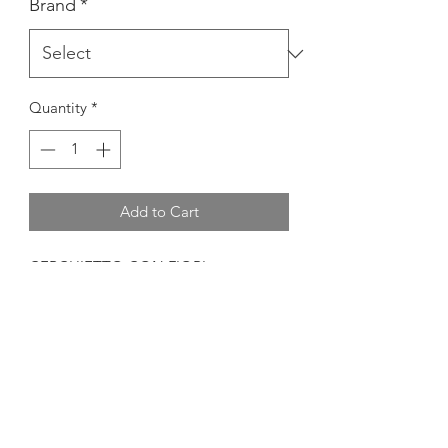
Brand
*
Quantity
*
Add to Cart
CERCHIETTO CON FIORI
MATERIALE
100% POLIESTERE
RESI & CAMBI
Consulta la nostra politica resi e cambi