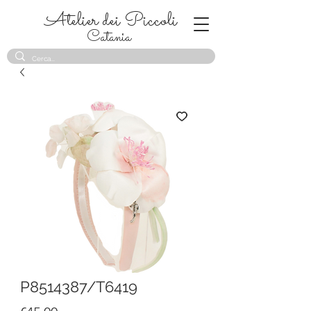
Atelier dei Piccoli
Catania
P8514387/T6419