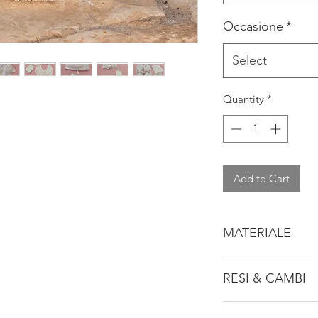
Occasione
*
Select
Quantity
*
A
Add to Cart
MATERIALE
93% COTONE
RESI & CAMBI
7% ELASTENE
Consulta la nostra po