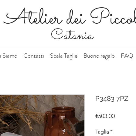
Atelier dei Picco
Catania
i Siamo
Contatti
Scala Taglie
Buono regalo
FAQ
P3483 7PZ
Price
€503.00
Taglia
*