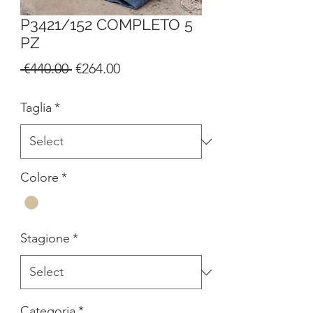
P3421/152 COMPLETO 5
PZ
Regular
Sale
 €440.00 
€264.00
Price
Price
Taglia
*
Colore
*
Stagione
*
Categoria
*