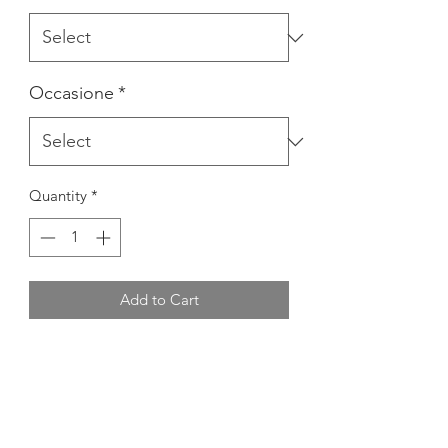
Occasione
*
Quantity
*
Add to Cart
- ABITO CON CINTURA
MATERIALE