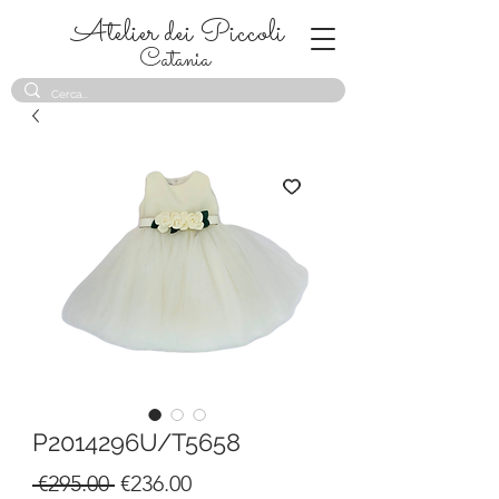
Atelier dei Piccoli
Catania
P2014296U/T5658
Regular
Sale
 €295.00 
€236.00