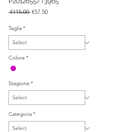
P2012655/T3965
Regular
Sale
 €115.00 
€57.50
Price
Price
Taglia
*
Colore
*
Stagione
*
Categoria
*