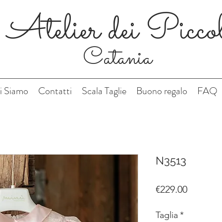
Atelier dei Picco
Catania
i Siamo
Contatti
Scala Taglie
Buono regalo
FAQ
N3513
Price
€229.00
Taglia
*