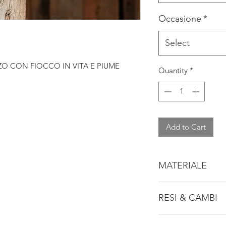
Occasione
*
Select
O CON FIOCCO IN VITA E PIUME
Quantity
*
Add to Cart
MATERIALE
100% POLIESTERE
RESI & CAMBI
Consulta la nostra po