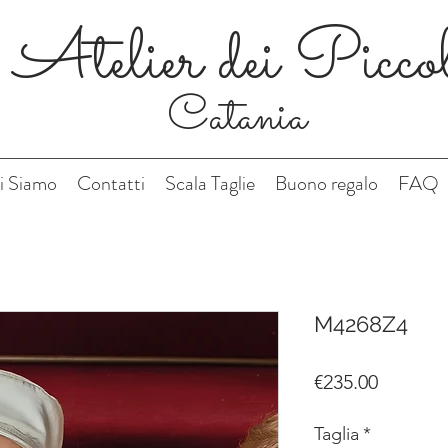
Atelier dei Picco
Catania
i Siamo
Contatti
Scala Taglie
Buono regalo
FAQ
M4268Z4
Price
€235.00
Taglia
*