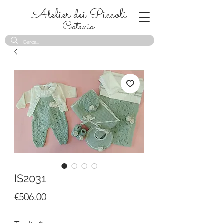
Atelier dei Piccoli
Catania
IS2031
Price
€506.00