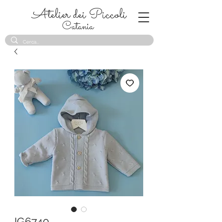
Atelier dei Piccoli
Catania
IG6740