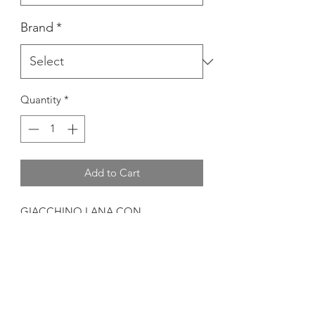
Brand
*
Quantity
*
Add to Cart
GIACCHINO LANA CON
CAPPUCCIO
MATERIALE
100% LANA