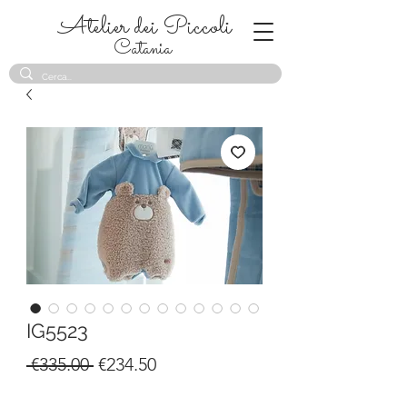
Atelier dei Piccoli
Catania
IG5523
Regular
Sale
 €335.00 
€234.50
Price
Price