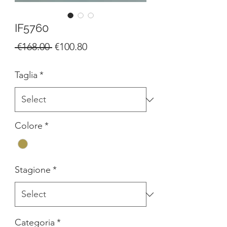
IF5760
Regular
Sale
 €168.00 
€100.80
Price
Price
Taglia
*
Colore
*
Stagione
*
Categoria
*