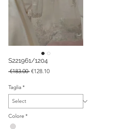
S221961/1204
Regular
Sale
 €183.00 
€128.10
Price
Price
Taglia
*
Colore
*