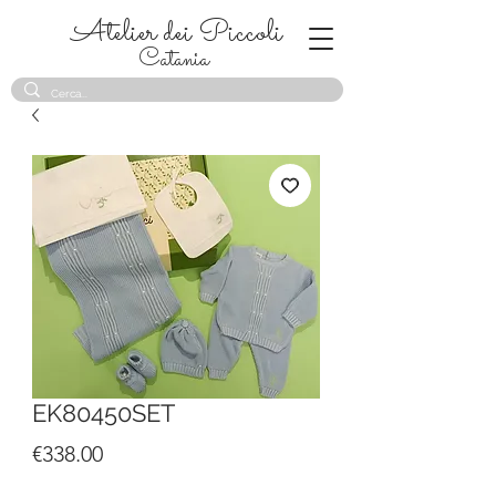
Atelier dei Piccoli
Catania
EK80450SET
Price
€338.00