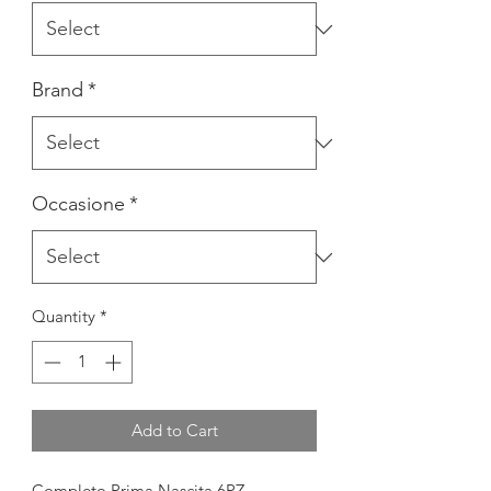
Brand
*
Occasione
*
Quantity
*
Add to Cart
Completo Prima Nascita 6PZ