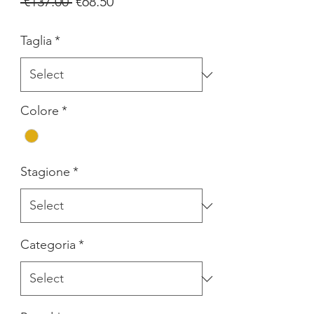
Regular
Sale
 €137.00 
€68.50
Price
Price
Taglia
*
Colore
*
Stagione
*
Categoria
*