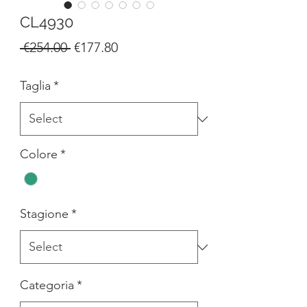
CL4930
Regular
Sale
 €254.00 
€177.80
Price
Price
Taglia
*
Colore
*
Stagione
*
Categoria
*