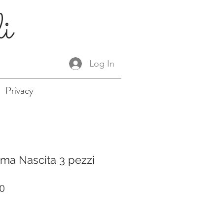
li
Log In
Privacy
ma Nascita 3 pezzi
r
Sale
0
Price