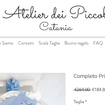
Atelier dei Picco
Catania
i Siamo
Contatti
Scala Taglie
Buono regalo
FAQ
Completo Pri
Regula
 €264.00 
€184.8
Price
Taglia
*