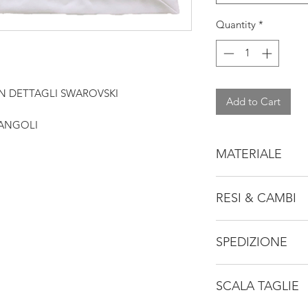
Quantity
*
N DETTAGLI SWAROVSKI
Add to Cart
ANGOLI
MATERIALE
Tessuto principal
RESI & CAMBI
Consulta la nostra p
SPEDIZIONE
FAQ
Spedizione rapida in
SCALA TAGLIE
politica di Spedizi