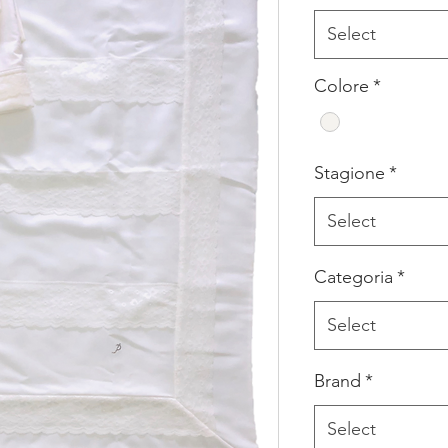
Select
Colore
*
Stagione
*
Select
Categoria
*
Select
Brand
*
Select