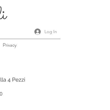
li
Log In
Privacy
la 4 Pezzi
r
Sale
0
Price