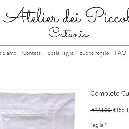
Atelier dei Picco
Catania
i Siamo
Contatti
Scala Taglie
Buono regalo
FAQ
Completo Cul
Regula
 €223.00 
€156.1
Price
Taglia
*