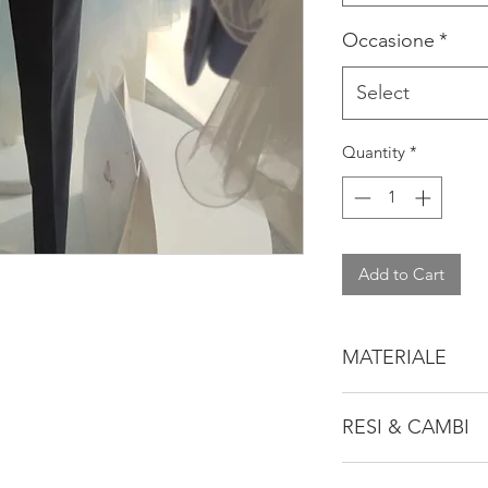
Occasione
*
Select
Quantity
*
Add to Cart
MATERIALE
60% VISCOSA
RESI & CAMBI
40% POLYESTERE
Consulta la nostra po