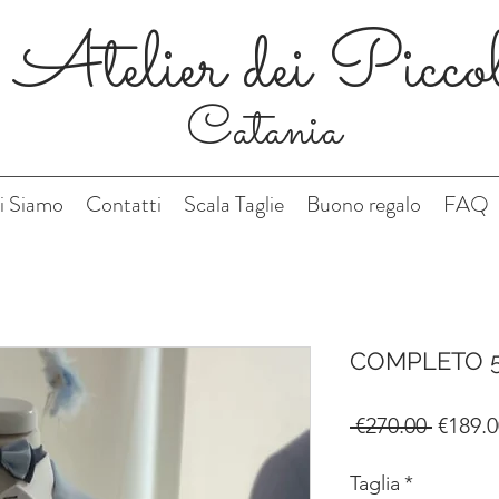
Atelier dei Picco
Catania
i Siamo
Contatti
Scala Taglie
Buono regalo
FAQ
COMPLETO 
Regula
 €270.00 
€189.0
Price
Taglia
*