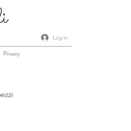
li
Log In
Privacy
ezzi
ale
rice