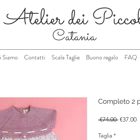
Atelier dei Picco
Catania
i Siamo
Contatti
Scala Taglie
Buono regalo
FAQ
Completo 2 p
Regular
S
 €74.00 
€37.00
Price
P
Taglia
*