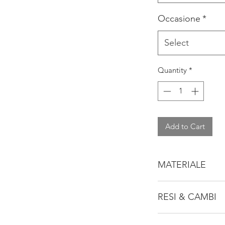
Occasione
*
Select
Quantity
*
Add to Cart
MATERIALE
Tessuto principal
RESI & CAMBI
Consulta la nostra p