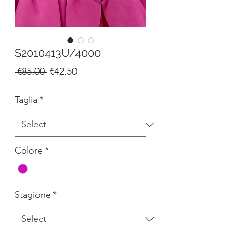
S2010413U/4000
Regular
Sale
 €85.00 
€42.50
Price
Price
Taglia
*
Colore
*
Stagione
*