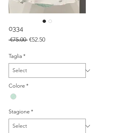
0334
Regular
Sale
 €75.00 
€52.50
Price
Price
Taglia
*
Colore
*
Stagione
*